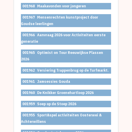
001968
Maakavonden voor jongeren
001967
Mensenrechten kunstproject door
Goudse leerlingen
001966
Aanvraag 2026 voor Activiteiten eerste
generatie
001965
Optimist on Tour Reeuwijkse Plassen
2026
001962
Versiering Trappenbrug op de Turfmarkt.
001961
Jamsessies Gouda
001960
De Knikker Groenehartloop 2026
001959
Soep op de Stoep 2026
001955
Sport&spel activiteiten Oosterwei &
Achterwillens