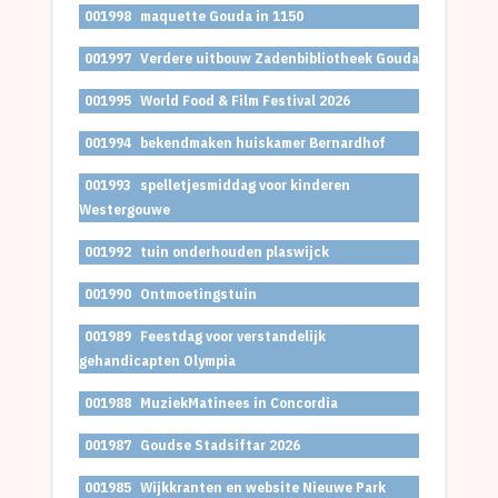
001998
maquette Gouda in 1150
001997
Verdere uitbouw Zadenbibliotheek Gouda
001995
World Food & Film Festival 2026
001994
bekendmaken huiskamer Bernardhof
001993
spelletjesmiddag voor kinderen
Westergouwe
001992
tuin onderhouden plaswijck
001990
Ontmoetingstuin
001989
Feestdag voor verstandelijk
gehandicapten Olympia
001988
MuziekMatinees in Concordia
001987
Goudse Stadsiftar 2026
001985
Wijkkranten en website Nieuwe Park