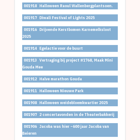
001918
Halloween Raoul Wallenbergplantsoen.
001917
Diwali Festival of Lights 2025
001916
Drijvende Kerstbomen Karnemelksloot
2025
001914
Egelactie voor de buurt
001913
Vertraging bij project #1768, Maak Mini
Gouda Mee
001912
Halve marathon Gouda
001911
Halloween Nieuwe Park
001908
Halloween weidebloemkwartier 2025
001907
2 concertavonden in de Theaterbakkerij
001906
Jacoba was hier –600 jaar Jacoba van
Beieren