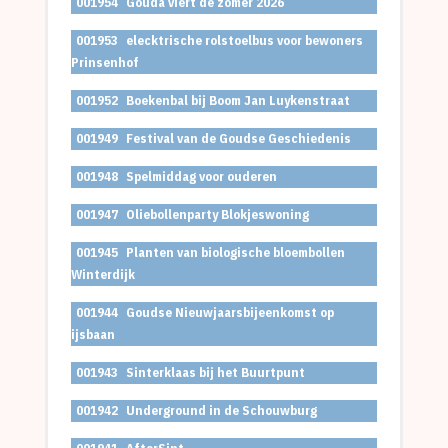
001954
Gouda viert de zomer 2026
001953
elecktrische rolstoelbus voor bewoners
Prinsenhof
001952
Boekenbal bij Boom Jan Luykenstraat
001949
Festival van de Goudse Geschiedenis
001948
Spelmiddag voor ouderen
001947
Oliebollenparty Blokjeswoning
001945
Planten van biologische bloembollen
Winterdijk
001944
Goudse Nieuwjaarsbijeenkomst op
ijsbaan
001943
Sinterklaas bij het Buurtpunt
001942
Underground in de Schouwburg