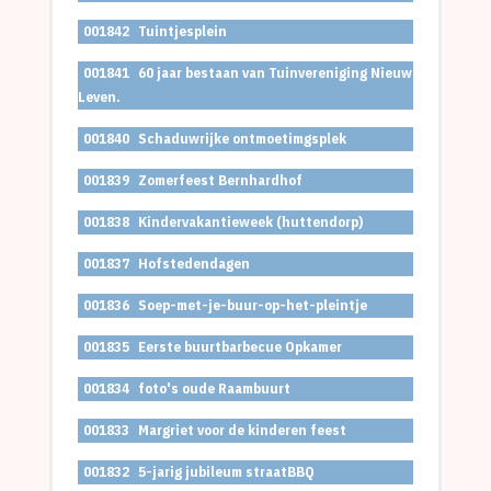
001842
Tuintjesplein
001841
60 jaar bestaan van Tuinvereniging Nieuw
Leven.
001840
Schaduwrijke ontmoetimgsplek
001839
Zomerfeest Bernhardhof
001838
Kindervakantieweek (huttendorp)
001837
Hofstedendagen
001836
Soep-met-je-buur-op-het-pleintje
001835
Eerste buurtbarbecue Opkamer
001834
foto's oude Raambuurt
001833
Margriet voor de kinderen feest
001832
5-jarig jubileum straatBBQ