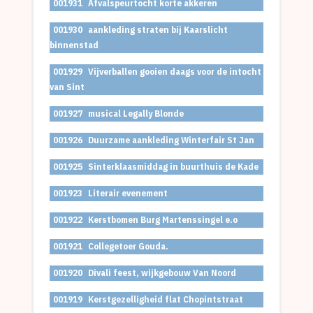
001931
Afvalspeurtocht korte akkeren
001930
aankleding straten bij Kaarslicht
binnenstad
001929
Vijverballen gooien daags voor de intocht
van Sint
001927
musical Legally Blonde
001926
Duurzame aankleding Winterfair St Jan
001925
Sinterklaasmiddag in buurthuis de Kade
001923
Literair evenement
001922
Kerstbomen Burg Martenssingel e.o
001921
Collegetoer Gouda.
001920
Divali feest, wijkgebouw Van Noord
001919
Kerstgezelligheid flat Chopintstraat