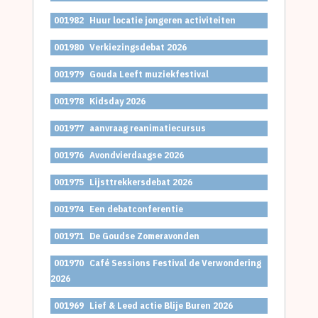
001982
Huur locatie jongeren activiteiten
001980
Verkiezingsdebat 2026
001979
Gouda Leeft muziekfestival
001978
Kidsday 2026
001977
aanvraag reanimatiecursus
001976
Avondvierdaagse 2026
001975
Lijsttrekkersdebat 2026
001974
Een debatconferentie
001971
De Goudse Zomeravonden
001970
Café Sessions Festival de Verwondering
2026
001969
Lief & Leed actie Blije Buren 2026