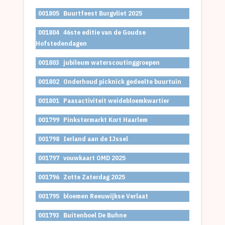
001805
Buurtfeest Burgvliet 2025
001804
46ste editie van de Goudse
Hofstedendagen
001803
jubileum waterscoutinggroepen
001802
Onderhoud picknick gedeelte buurtuin
001801
Paasactiviteit weidebloemkwartier
001799
Pinkstermarkt Kort Haarlem
001798
Ierland aan de IJssel
001797
vouwkaart OMD 2025
001796
Zotte Zaterdag 2025
001795
bloemen Reeuwijkse Verlaat
001793
Buitenboel De Buhne