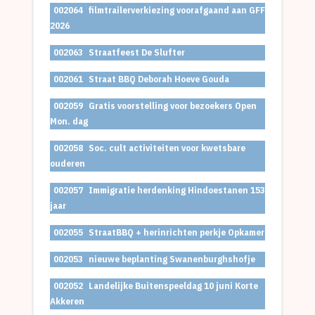
002064
filmtrailerverkiezing voorafgaand aan GFF
2026
002063
Straatfeest De Slufter
002061
Straat BBQ Deborah Hoeve Gouda
002059
Gratis voorstelling voor bezoekers Open
Mon. dag
002058
Soc. cult activiteiten voor kwetsbare
ouderen
002057
Immigratie herdenking Hindoestanen 153
jaar
002055
StraatBBQ + herinrichten perkje Opkamer
002053
nieuwe beplanting Swanenburghshofje
002052
Landelijke Buitenspeeldag 10 juni Korte
Akkeren