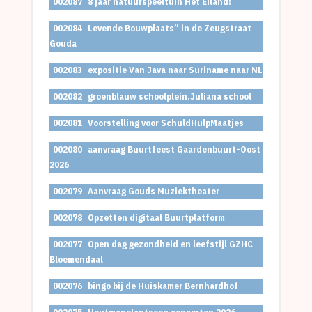
002087
8 jaar natuurspeeltuin Het Eiland!
002084
Levende Bouwplaats” in de Zeugstraat
Gouda
002083
expositie Van Java naar Suriname naar NL
002082
groenblauw schoolplein.Juliana school
002081
Voorstelling voor SchuldHulpMaatjes
002080
aanvraag Buurtfeest Gaardenbuurt-Oost
2026
002079
Aanvraag Gouds Muziektheater
002078
Opzetten digitaal Buurtplatform
002077
Open dag gezondheid en leefstijl GZHC
Bloemendaal
002076
bingo bij de Huiskamer Bernhardhof