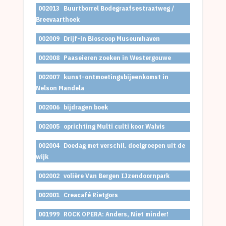
002013
Buurtborrel Bodegraafsestraatweg /
Breevaarthoek
002009
Drijf-in Bioscoop Museumhaven
002008
Paaseieren zoeken in Westergouwe
002007
kunst-ontmoetingsbijeenkomst in
Nelson Mandela
002006
bijdragen boek
002005
oprichting Multi culti koor Walvis
002004
Doedag met verschil. doelgroepen uit de
wijk
002002
volière Van Bergen IJzendoornpark
002001
Creacafé Rietgors
001999
ROCK OPERA: Anders, Niet minder!