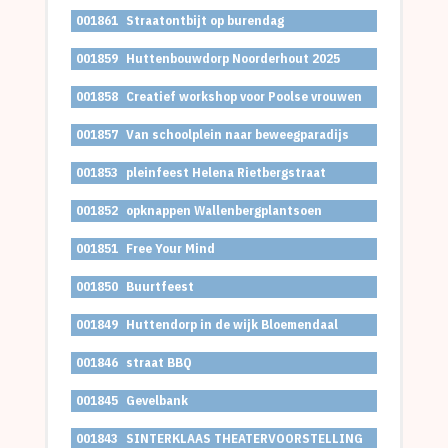
001861
Straatontbijt op burendag
001859
Huttenbouwdorp Noorderhout 2025
001858
Creatief workshop voor Poolse vrouwen
001857
Van schoolplein naar beweegparadijs
001853
pleinfeest Helena Rietbergstraat
001852
opknappen Wallenbergplantsoen
001851
Free Your Mind
001850
Buurtfeest
001849
Huttendorp in de wijk Bloemendaal
001846
straat BBQ
001845
Gevelbank
001843
SINTERKLAAS THEATERVOORSTELLING