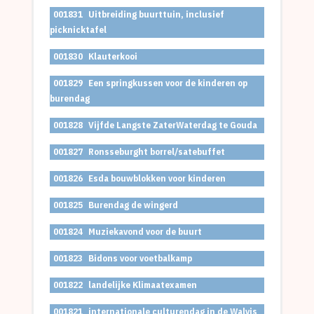
001831
Uitbreiding buurttuin, inclusief
picknicktafel
001830
Klauterkooi
001829
Een springkussen voor de kinderen op
burendag
001828
Vijfde Langste ZaterWaterdag te Gouda
001827
Ronsseburght borrel/satebuffet
001826
Esda bouwblokken voor kinderen
001825
Burendag de wingerd
001824
Muziekavond voor de buurt
001823
Bidons voor voetbalkamp
001822
landelijke Klimaatexamen
001821
internationale culturendag in de Walvis