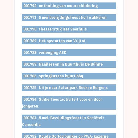
001792
onthulling van muurschildering
001791
5 mei bevrijdingsfeest korte akkeren
001790
theaterstuk Het Voorhuis
001789
Het opstarten van Vrijtot
001788
verlenging AED
001787
Naailessen in Buurthuis De Bühne
001786
springkussen buurt bbq
001785
Uitje naar Safaripark Beekse Bergens
001784
Suikerfeestactiviteit voor en door
jongeren.
001783
5 mei-Bevrijdingsfeest in Sociëteit
Concordia
001782
Koude Oorlog bunker op PWA-kazerne