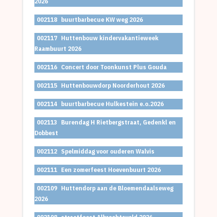
2026
002118
buurtbarbecue KW weg 2026
002117
Huttenbouw kindervakantieweek
Raambuurt 2026
002116
Concert door Toonkunst Plus Gouda
002115
Huttenbouwdorp Noorderhout 2026
002114
buurtbarbecue Hulkestein e.o.2026
002113
Burendag H Rietbergstraat, Gedenkl en
Dobbest
002112
Spelmiddag voor ouderen Walvis
002111
Een zomerfeest Hoevenbuurt 2026
002109
Huttendorp aan de Bloemendaalseweg
2026