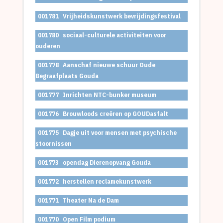
001781
Vrijheidskunstwerk bevrijdingsfestival
001780
sociaal-culturele activiteiten voor
ouderen
001778
Aanschaf nieuwe schuur Oude
Begraafplaats Gouda
001777
Inrichten NTC-bunker museum
001776
Brouwloods creëren op GOUDasfalt
001775
Dagje uit voor mensen met psychische
stoornissen
001773
opendag Dierenopvang Gouda
001772
herstellen reclamekunstwerk
001771
Theater Na de Dam
001770
Open Film podium