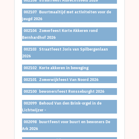
002108
straatfeest Albrechtsveld 2026
002107
Buurtmaaltijd met activiteiten voor de
jeugd 2026
002104
Zomerfeest Korte Akkeren rond
Bernhardhof 2026
002103
Straatfeest Joris van Spilbergenlaan
2026
002102
Korte akkeren in beweging
002101
Zomerwijkfeest Van Noord 2026
002100
bewonersfeest Ronsseburght 2026
002099
Behoud Van den Brink-orgel in de
Lichtwijzer -
002098
buurtfeest voor buurt en bewoners De
Ark 2026