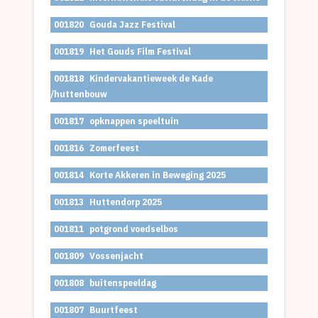
001820
Gouda Jazz Festival
001819
Het Gouds Film Festival
001818
Kindervakantieweek de Kade
/huttenbouw
001817
opknappen speeltuin
001816
Zomerfeest
001814
Korte Akkeren in Beweging 2025
001813
Huttendorp 2025
001811
potgrond voedselbos
001809
Vossenjacht
001808
buitenspeeldag
001807
Buurtfeest