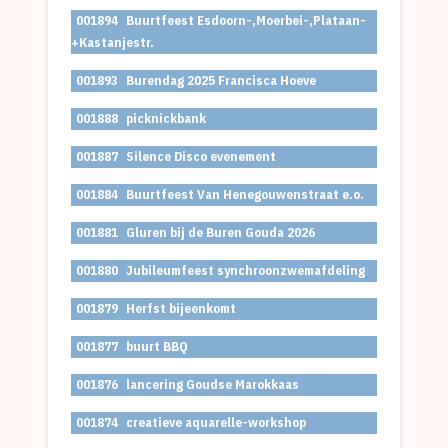
001894
Buurtfeest Esdoorn-,Moerbei-,Plataan-
+Kastanjestr.
001893
Burendag 2025 Francisca Hoeve
001888
picknickbank
001887
Silence Disco evenement
001884
Buurtfeest Van Henegouwenstraat e.o.
001881
Gluren bij de Buren Gouda 2026
001880
Jubileumfeest synchroonzwemafdeling
001879
Herfst bijeenkomt
001877
buurt BBQ
001876
lancering Goudse Marokkaas
001874
creatieve aquarelle-workshop