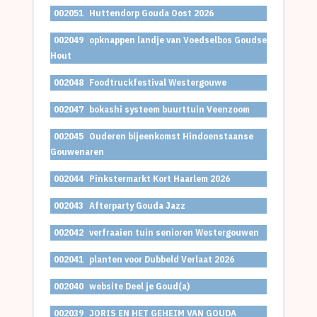
002051
Huttendorp Gouda Oost 2026
002049
opknappen landje van Voedselbos Goudse
Hout
002048
Foodtruckfestival Westergouwe
002047
bokashi systeem buurttuin Veenzoom
002045
Ouderen bijeenkomst Hindoenstaanse
Gouwenaren
002044
Pinkstermarkt Kort Haarlem 2026
002043
Afterparty Gouda Jazz
002042
verfraaien tuin senioren Westergouwen
002041
planten voor Dubbeld Verlaat 2026
002040
website Deel je Goud(a)
002039
JORIS EN HET GEHEIM VAN GOUDA