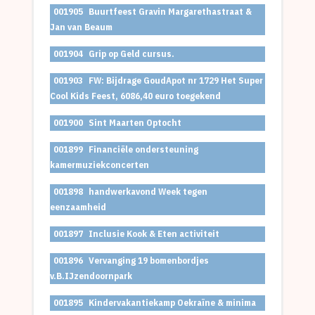
001905
Buurtfeest Gravin Margarethastraat &
Jan van Beaum
001904
Grip op Geld cursus.
001903
FW: Bijdrage GoudApot nr 1729 Het Super
Cool Kids Feest, 6086,40 euro toegekend
001900
Sint Maarten Optocht
001899
Financiële ondersteuning
kamermuziekconcerten
001898
handwerkavond Week tegen
eenzaamheid
001897
Inclusie Kook & Eten activiteit
001896
Vervanging 19 bomenbordjes
v.B.IJzendoornpark
001895
Kindervakantiekamp Oekraïne & minima