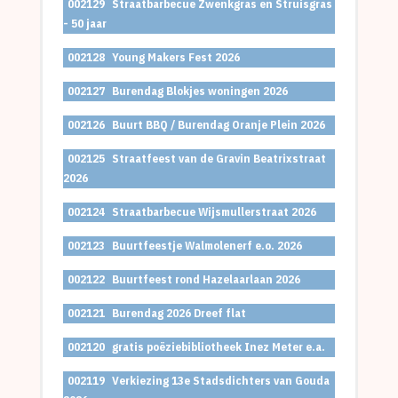
002129
Straatbarbecue Zwenkgras en Struisgras
- 50 jaar
002128
Young Makers Fest 2026
002127
Burendag Blokjes woningen 2026
002126
Buurt BBQ / Burendag Oranje Plein 2026
002125
Straatfeest van de Gravin Beatrixstraat
2026
002124
Straatbarbecue Wijsmullerstraat 2026
002123
Buurtfeestje Walmolenerf e.o. 2026
002122
Buurtfeest rond Hazelaarlaan 2026
002121
Burendag 2026 Dreef flat
002120
gratis poëziebibliotheek Inez Meter e.a.
002119
Verkiezing 13e Stadsdichters van Gouda