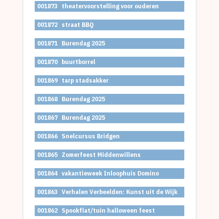
001873
theatervoorstelling voor ouderen
001872
straat BBQ
001871
Burendag 2025
001870
buurtborrel
001869
tarp stadsakker
001868
Burendag 2025
001867
Burendag 2025
001866
Snelcursus Bridgen
001865
Zomerfeest Middenwillens
001864
vakantieweek Inloophuis Domino
001863
Verhalen Verbeelden: Kunst uit de Wijk
001862
Spookflat/tuin halloween feest