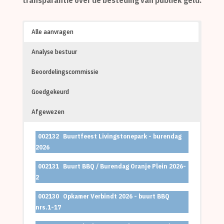
transparantie over de besteding van publiek geld.
Alle aanvragen
Analyse bestuur
Beoordelingscommissie
Goedgekeurd
Afgewezen
002132
Buurtfeest Livingstonepark - burendag
2026
002131
Buurt BBQ / Burendag Oranje Plein 2026-
2
002130
Opkamer Verbindt 2026 - buurt BBQ
nrs.1-17