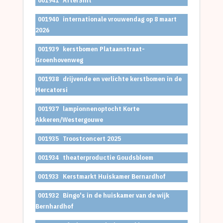
001941
AfterSint
001940
internationale vrouwendag op 8 maart
2026
001939
kerstbomen Plataanstraat-
Groenhovenweg
001938
drijvende en verlichte kerstbomen in de
Mercatorsi
001937
lampionnenoptocht Korte
Akkeren/Westergouwe
001935
Troostconcert 2025
001934
theaterproductie Goudsbloem
001933
Kerstmarkt Huiskamer Bernardhof
001932
Bingo's in de huiskamer van de wijk
Bernhardhof