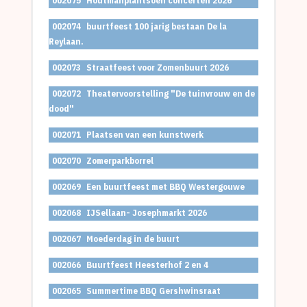
002075
Houtmanplantsoen concerten 2026
002074
buurtfeest 100 jarig bestaan De la
Reylaan.
002073
Straatfeest voor Zomenbuurt 2026
002072
Theatervoorstelling "De tuinvrouw en de
dood"
002071
Plaatsen van een kunstwerk
002070
Zomerparkborrel
002069
Een buurtfeest met BBQ Westergouwe
002068
IJSellaan- Josephmarkt 2026
002067
Moederdag in de buurt
002066
Buurtfeest Heesterhof 2 en 4
002065
Summertime BBQ Gershwinsraat