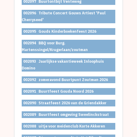
002097
Buurtontbijt Venteweg
002096
Tribute Concert Gouws Artiest 'Paul
Cherryseed'
002095
Gouds Kinderboekenfeest 2026
002094
BBQ voor Burg.
Martenssingel/Krugerlaan/zoutman
002093
Jaarlijkse vakantieweek Inloophuis
Domino
002092
zomeravond Buurtpunt Zoutman 2026
002091
Buurtfeest Gouda Noord 2026
002090
Straatfeest 2026 van de Griendakker
002089
Buurtfeest omgeving Sweelinckstraat
002088
uitje voor meidenclub Korte Akkeren