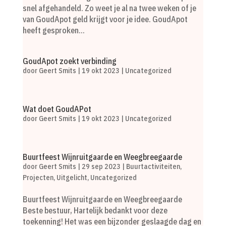
snel afgehandeld. Zo weet je al na twee weken of je
van GoudApot geld krijgt voor je idee. GoudApot
heeft gesproken...
GoudApot zoekt verbinding
door
Geert Smits
|
19 okt 2023
|
Uncategorized
Wat doet GoudAPot
door
Geert Smits
|
19 okt 2023
|
Uncategorized
Buurtfeest Wijnruitgaarde en Weegbreegaarde
door
Geert Smits
|
29 sep 2023
|
Buurtactiviteiten
,
Projecten
,
Uitgelicht
,
Uncategorized
Buurtfeest Wijnruitgaarde en Weegbreegaarde
Beste bestuur, Hartelijk bedankt voor deze
toekenning! Het was een bijzonder geslaagde dag en